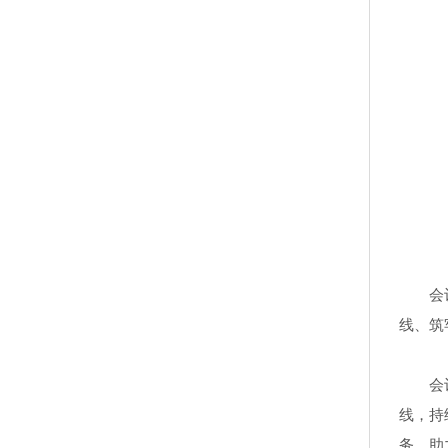
会
线、筑
会
线，持
务、助