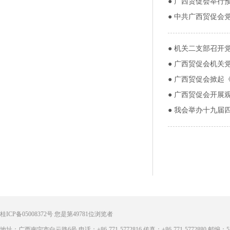
●
广西贸促会举行
●
中共广西贸促会党
●
机关二支部召开
●
广西贸促会机关
●
广西贸促会掀起
●
广西贸促会开展
●
我会举办十九届四
桂ICP备05008372号
您是第
49781
位浏览者
地址：广西南宁市白云路6号 电话：+86-771-5772816 传真：+86-771-5772880 邮编：53