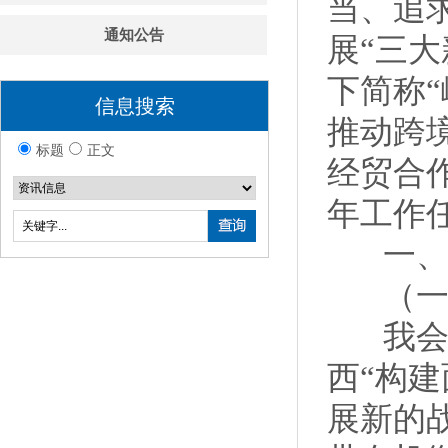
当、追
通知公告
展“三
下简称
信息搜索
推动跨
标题
正文
经贸合
年工作
一、2
（一）
我会紧
西“构
展新的