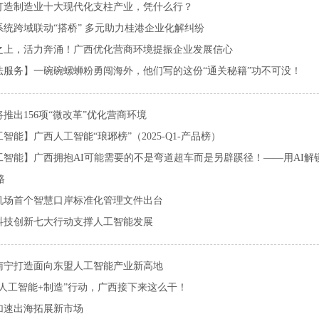
打造制造业十大现代化支柱产业，凭什么行？
系统跨域联动“搭桥” 多元助力桂港企业化解纠纷
之上，活力奔涌！广西优化营商环境提振企业发展信心
法服务】一碗碗螺蛳粉勇闯海外，他们写的这份“通关秘籍”功不可没！
推出156项“微改革”优化营商环境
智能】广西人工智能“琅琊榜”（2025-Q1-产品榜）
工智能】广西拥抱AI可能需要的不是弯道超车而是另辟蹊径！——用AI解锁
路
机场首个智慧口岸标准化管理文件出台
科技创新七大行动支撑人工智能发展
南宁打造面向东盟人工智能产业新高地
“人工智能+制造”行动，广西接下来这么干！
加速出海拓展新市场