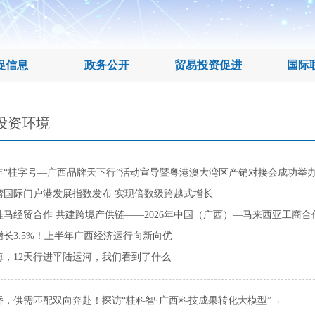
促信息
政务公开
贸易投资促进
国际
投资环境
26年“桂字号—广西品牌天下行”活动宣导暨粤港澳大湾区产销对接会成功举
湾国际门户港发展指数发布 实现倍数级跨越式增长
桂马经贸合作 共建跨境产供链——2026年中国（广西）—马来西亚工商
增长3.5%！上半年广西经济运行向新向优
海，12天行进平陆运河，我们看到了什么
搭桥，供需匹配双向奔赴！探访“桂科智·广西科技成果转化大模型”→