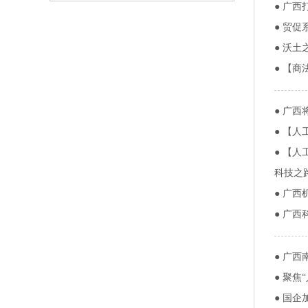
●
广西
●
贸促
●
沃土
●
【商
●
广西将
●
【人工
●
【人
科技之
●
广西
●
广西
●
广西
●
聚焦
●
国企