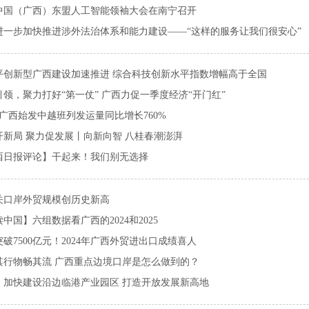
25中国（广西）东盟人工智能领袖大会在南宁召开
进一步加快推进涉外法治体系和能力建设——“这样的服务让我们很安心”
平创新型广西建设加速推进 综合科技创新水平指数增幅高于全国
引领，聚力打好“第一仗” 广西力促一季度经济“开门红”
份广西始发中越班列发运量同比增长760%
开新局 聚力促发展丨向新向智 八桂春潮澎湃
西日报评论】干起来！我们别无选择
关口岸外贸规模创历史新高
中国】六组数据看广西的2024和2025
破7500亿元！2024年广西外贸进出口成绩喜人
其行物畅其流 广西重点边境口岸是怎么做到的？
：加快建设沿边临港产业园区 打造开放发展新高地