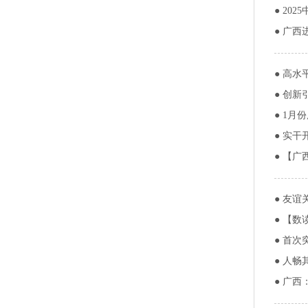
●
20
●
广西
●
高水
●
创新
●
1月
●
实干
●
【广
●
友谊
●
【数读
●
首次突
●
人畅
●
广西