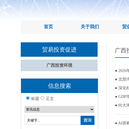
首页
关于我们
贸
贸易投资促进
广西
广西投资环境
●
20
●
北部
信息搜索
●
深化
●
GDP
标题
正文
●
向大
●
AI