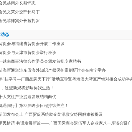
会见越南外长黎怀忠
会见文莱外交部长马丁
会见菲律宾外长拉扎罗
作动态
贸促会与福建省贸促会开展工作座谈
贸促会与天津市贸促会举行座谈
—越南商事法律合作委员会颁发首批专家聘书
陆海新通道涉东盟海外知识产权保护案例研讨会在南宁举办
26年“桂字号—广西品牌天下行”活动宣导暨粤港澳大湾区产销对接会成功举
起，这些新规将影响你我生活！
十大支柱产业提速发展结构向优
机遇同行】第23届峰会日程持续关注！
新闻发布会上 广西贸促系统助企防汛救灾纾困解难被提及
军民情谊 共话发展新篇——广西国际商会退伍军人企业家八一座谈会暨