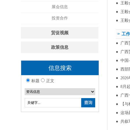
●
王毅
展会信息
●
王毅
投资合作
●
王毅
贸促视频
工
●
广西
政策信息
●
广西
●
中国
信息搜索
●
西部
●
20
标题
正文
●
8月
●
广西
●
【与
●
这场
●
共叙