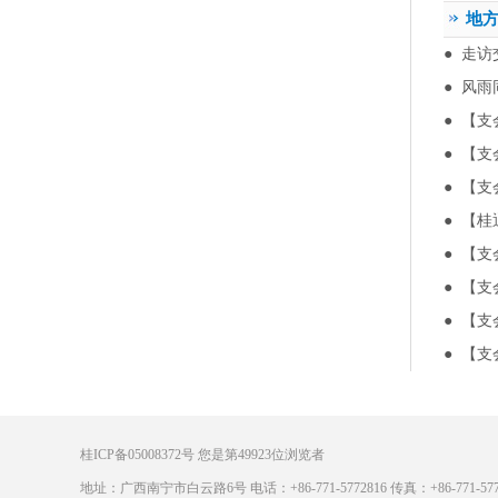
地
●
走访
●
风雨
●
【支
●
【支
●
【支
●
【桂
●
【支
●
【支
●
【支
●
【支
桂ICP备05008372号
您是第
49923
位浏览者
地址：广西南宁市白云路6号 电话：+86-771-5772816 传真：+86-771-5772