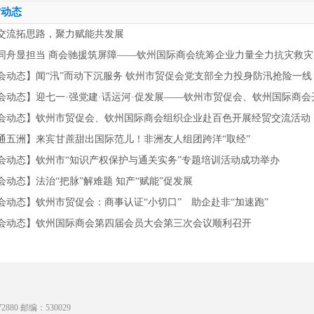
方动态
交流拓思路，聚力赋能共发展
同舟显担当 商会驰援筑屏障——钦州国际商会统筹企业力量全力抗灾救灾
会动态】闻“汛”而动下沉服务 钦州市贸促会党支部全力投身防汛抢险一线
会动态】迎七一·强党建·话运河·促发展——钦州市贸促会、钦州国际商
会动态】钦州市贸促会、钦州国际商会组织企业赴百色开展经贸交流活动
通五洲】来宾甘蔗甜出国际范儿！非洲友人组团跨洋“取经”
会动态】钦州市“知识产权保护与通关实务”专题培训活动成功举办
会动态】法治“把脉”解难题 知产“赋能”促发展
会动态】钦州市贸促会：商事认证“小切口” 助企赴非“加速跑”
会动态】钦州国际商会第四届会员大会第三次会议顺利召开
880 邮编：530029