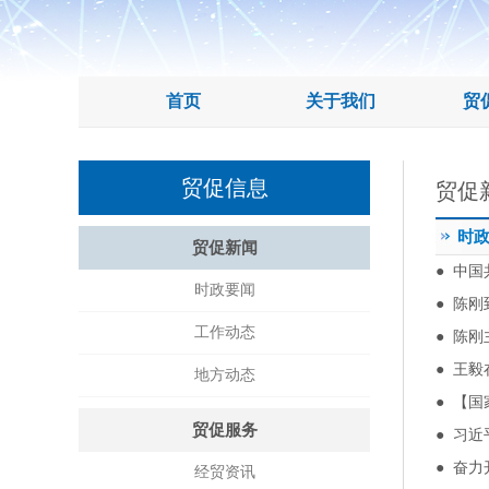
首页
关于我们
贸
贸促信息
贸促
时
贸促新闻
●
中国
时政要闻
●
陈刚
工作动态
●
陈刚
●
王毅
地方动态
●
【国
贸促服务
●
习近
●
奋力
经贸资讯