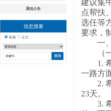
建议集
通知公告
点帮扶
选任等
信息搜索
要求，
标题
正文
一、关
（一）
1. 
一路方
2. 
23天。
3. 