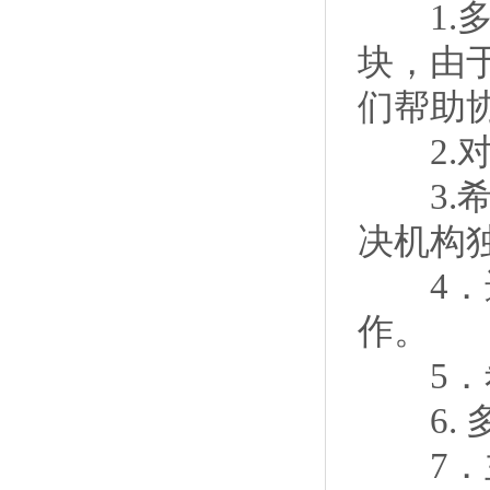
1.多
块，由
们帮助
2.对
3.希
决机构
4．进
作。
5．希
6. 
7．主