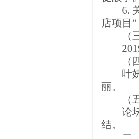
6. 
店项目
（三
2019
（四
叶妍、
丽。
（五）
论坛活
结。
二、关