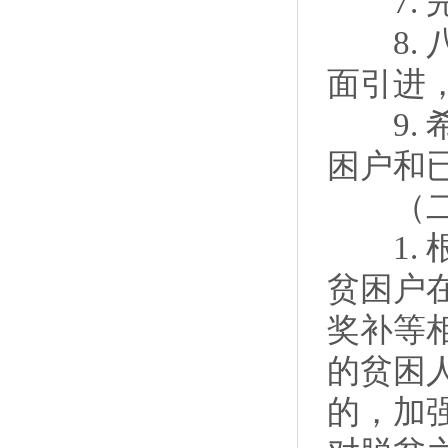
7. 
8. 
面引进
9. 
困户和
（二
1. 
贫困户
奖补等
的贫困
的，加