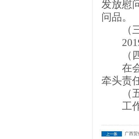
发放慰
问品。
（三
2019
（四
在会领
牵头责
（五）
工作方
广西贸