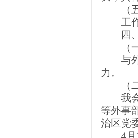
（五）
工作方
四、关
（一）
与外事
力。
（二）
我会将
等外事
治区党
4月1