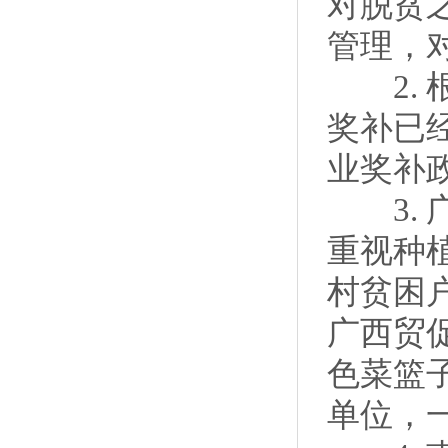
对脱贫
管理，
2. 
奖补已经
业奖补
3. 
重视种
村贫困
广西贸
色菜篮
单位，