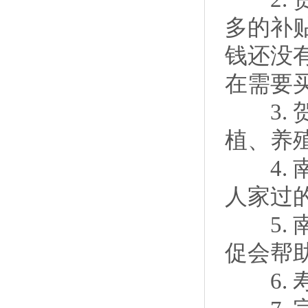
多的补
钱还没
在需要
3. 
植、养
4. 
人家过
5. 
促会帮
6. 