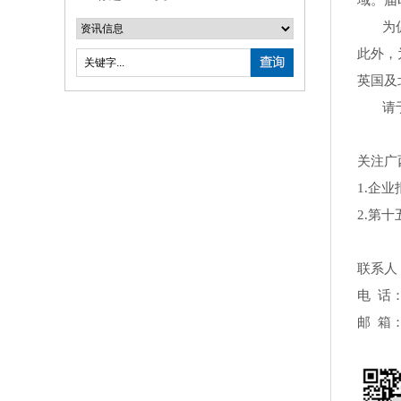
域。届
为促进
此外，
英国及
请于3
关注广
1.企
2.第
联系人
电 话：0
邮 箱：g