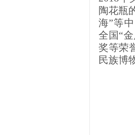
陶花瓶
海”等
全国“
奖等荣
民族博