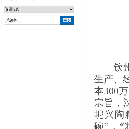
钦州承
生产、
本300
宗旨，
坭兴陶
碗”，