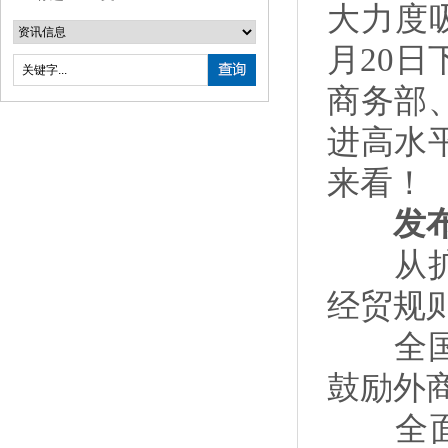
大力度
月20
商务部
进高水
来看！
发布
从扩大
经贸规
全国鼓
鼓励外
全面推