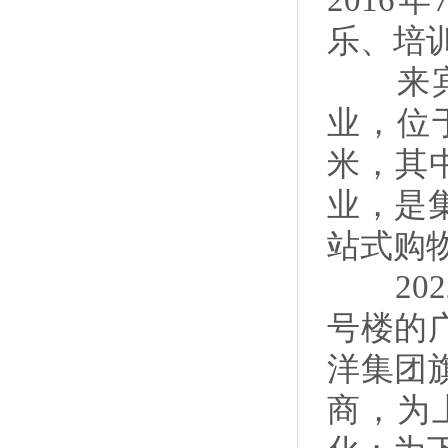
201
乐、培
来宾武
业，位
米，其中
业，是
站式购
202
号楼的
洋集团
商，为