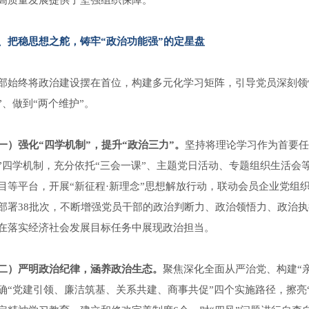
高质量发展提供了坚强组织保障。
、把稳思想之舵，铸牢“政治功能强”的定星盘
部始终将政治建设摆在首位，构建多元化学习矩阵，引导党员深刻领悟
”、做到“两个维护”。
一）强化“四学机制”，提升“政治三力”。
坚持将理论学习作为首要任
”四学机制，充分依托“三会一课”、主题党日活动、专题组织生活会等
目等平台，开展“新征程·新理念”思想解放行动，联动会员企业党组
部署38批次，不断增强党员干部的政治判断力、政治领悟力、政治
在落实经济社会发展目标任务中展现政治担当。
二）严明政治纪律，涵养政治生态。
聚焦深化全面从严治党、构建“
确“党建引领、廉洁筑基、关系共建、商事共促”四个实施路径，擦亮