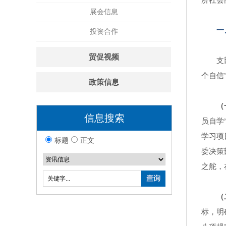
济社会
展会信息
一
投资合作
贸促视频
支
个自信
政策信息
（
信息搜索
员自学
学习项
标题
正文
委决策
之舵，
（
标，明