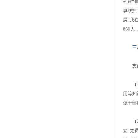
构建“
事联抓
展“我
860
三
支
（
用等知
强干部
（
立“党