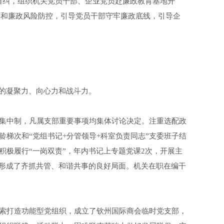
自纠，组织机关党员干部、企业党员赴廉政教育基地开
育和廉政风险防控，引导党员干部守牢廉政底线，引导企
部的凝聚力、向心力和战斗力。
集中制，凡属支部重要事项均集体讨论决定。注重选配政
龄梯次和“党组书记+分管领导+科室负责同志”支委班子结
极履行“一岗双责”，年内书记上专题党课2次，开展主
件，形成了齐抓共管、和谐共事的良好局面。机关在职在编干
索打造功能型党组织，成立了钦州国际商会临时党支部，