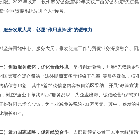
贡献。2023年以来，钦州市贸促会连续2年荣获广西贸促系统“先进集
获“全区贸促系统先进个人”称号。
、服务发展大局，彰显“作用发挥强”的硬核力
部坚持围绕中心、服务大局，推动党建工作与贸促业务深度融合、同
一）创新服务载体，优化营商环境。
坚持创新驱动，开展“先锋助企
钦州国际商会暖企驿站”“涉外民商事多元解纷工作室”等服务载体，精
约稿信息19篇，其中5篇约稿信息内容被自治区采纳。开展“政策宣
动，树立“企业下单我即办”服务品牌，为企业出海、诚信经营“保驾护航
证份数同比增长47%，为企业减免关税约701万美元。其中，签发
比增长81%。
二）聚力国家战略，促进经贸合作。
支部带领党员骨干以重大经贸活