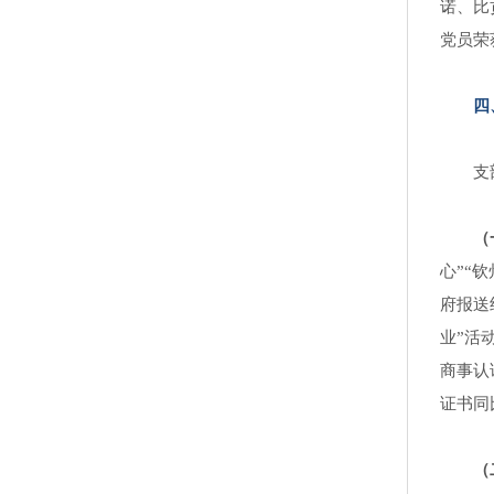
诺、比
党员荣
四
支
（
心”“
府报送
业”活
商事认
证书同
（