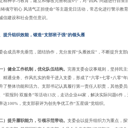
定精神学习教育，建立和修改完善制度6个，对“四风”问题进行自查
洁铸魂守初心 风清气正担使命”等主题党日活动，常态化进行警示教
诚信建设和社会责任意识。
、提升组织效能，锻造“支部班子强”的领头雁
委会成员率先垂范，团结协作，充分发挥“头雁效应”，不断提升支
一）健全工作机制，优化队伍结构。
完善支委会议事规则，坚持民主
、精通业务、作风扎实的骨干进入支委，形成了“六零+七零+八零”年
升了整体功能和活力。支部书记认真履行第一责任人职责，其他委员积
、“双报到·双服务”等活动13次，走访企业44家，解决实际问题6
率达100%，党支部获评为创先争优工作“五星级”党组织。
二）提升履职能力，引领示范带动。
支委会以提升组织力为重点，探