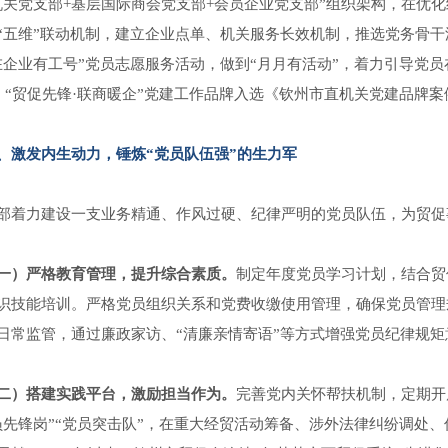
机关党支部+基层国际商会党支部+会员企业党支部”组织架构，在优
“五维”联动机制，建立企业点单、机关服务长效机制，推选党务骨干
在企业有工号”党员志愿服务活动，做到“月月有活动”，着力引导党
人，“贸促先锋·联商暖企”党建工作品牌入选《钦州市直机关党建品
、激发内生动力，锤炼“党员队伍强”的生力军
部着力建设一支业务精通、作风过硬、纪律严明的党员队伍，为贸促
一）严格教育管理，提升综合素质。
制定年度党员学习计划，结合贸
识技能培训。严格党员组织关系和党费收缴使用管理，确保党员管理规
日常监管，通过廉政家访、“清廉亲情寄语”等方式增强党员纪律规矩
二）搭建实践平台，激励担当作为。
完善党内关怀帮扶机制，定期开
员先锋岗”“党员突击队”，在重大经贸活动筹备、涉外法律纠纷调处