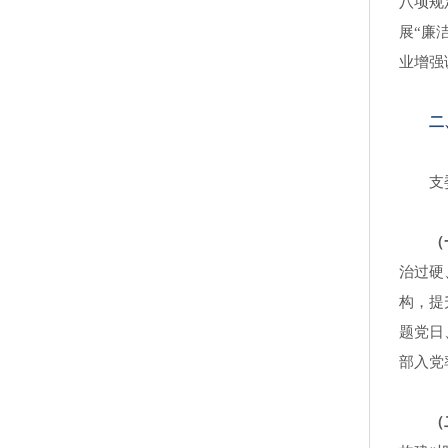
八项规
展“廉
业增强
二
支
（
治过硬
构，提
题党日
部入党
（