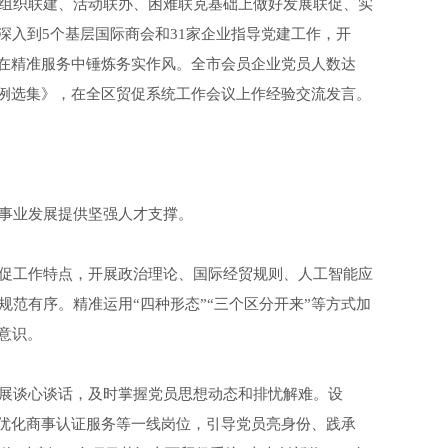
化组织联建、活动联办、困难联克基础上做好发展联促、实
深入到5个基层国际商会和31家企业指导党建工作，开
员在精准服务中锤炼务实作风。全市会员企业党员人数达
牌案例选集》，在全区贸促系统工作会议上作经验交流发言。
事业发展提供坚强人才支撑。
促工作特点，开展政治理论、国际经贸规则、人工智能应
范有序。精准运用“四种形态”“三个区分开来”等方式加
意识。
展谈心谈话，及时掌握党员思想动态和排忧解难。设
、优化商事认证服务等一线岗位，引导党员亮身份、践承