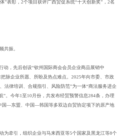
体”表彰，2个项目获评广西贸促系统“十大创新奖”，2名
频共振。
”行动，先后创设“钦州国际商会会员企业商品展销中
准把脉企业所愿、所盼及热点难点。2025年向市委、市政
讲、法律培训、合规指引、风险防范”为一体“商法服务进企
”。今年1至10月份，共发布经贸预警信息284条，办理
的中国—东盟、中国—韩国等多双边自贸协定项下的原产地
动为牵引，组织企业与马来西亚等5个国家及黑龙江等8个