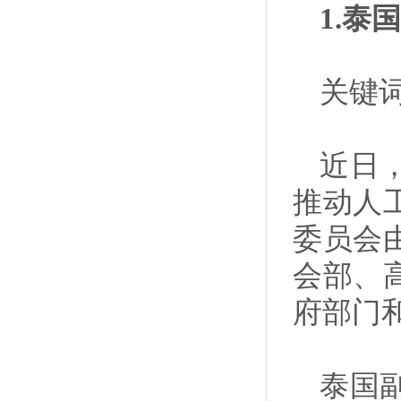
1.泰
关键
近日
推动人
委员会
会部、
府部门
泰国