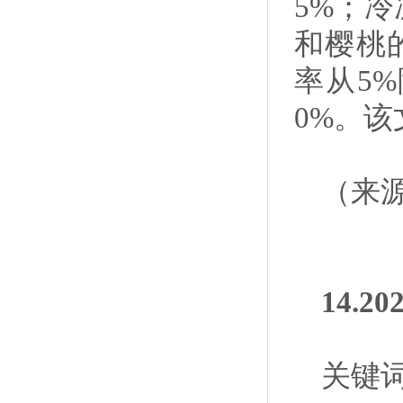
5%；冷
和樱桃的
率从5%
0%。
（来
14.
关键