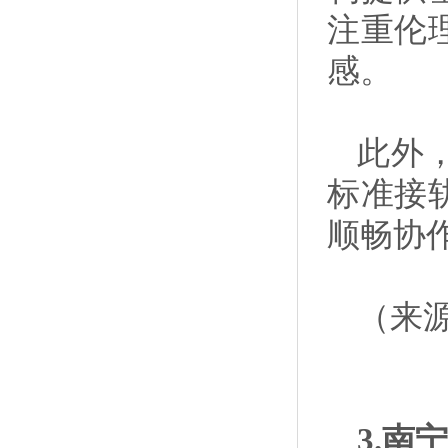
注重伦
感。
此外
标准接
顺畅协
（来
3.