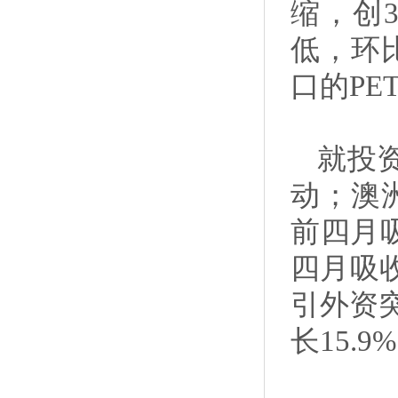
缩，创
低，环
口的PE
就投
动；澳
前四月
四月吸收
引外资突
长15.9