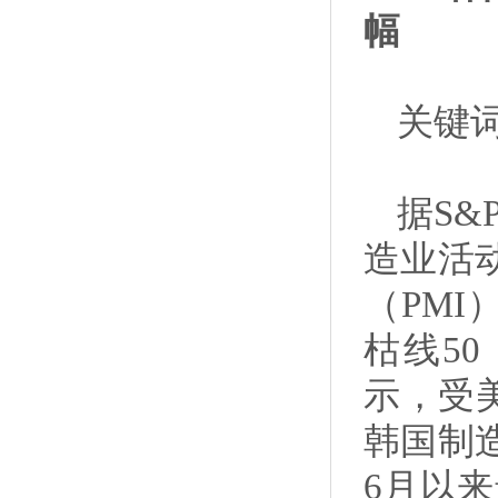
幅
关键
据S&
造业活
（PMI
枯线5
示，受
韩国制
6月以来