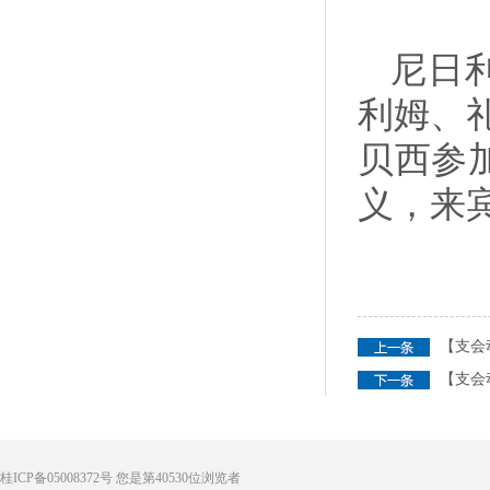
尼日
利姆、礼
贝西参
义，来
【支会
【支会
桂ICP备05008372号
您是第
40530
位浏览者