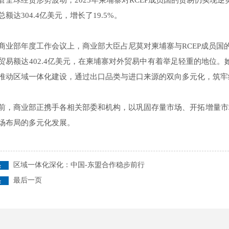
管全球经贸形势波动，2025年柬埔寨对RCEP成员国的贸易仍实现
额达304.4亿美元，增长了19.5%。
商业部年度工作会议上，商业部大臣占尼莫对柬埔寨与RCEP成员国的
贸易额达402.4亿美元，在柬埔寨对外贸易中有着举足轻重的地位。
推动区域一体化建设，通过出口品类与进口来源的双向多元化，筑牢
前，商业部正携手各相关部委和机构，以巩固存量市场、开拓增量市
场布局的多元化发展。
区域一体化深化：中国-东盟合作稳步前行
最后一页