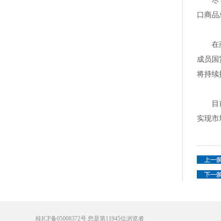
尽
口商品总
在
成员国
将持续
目
实现市
桂ICP备05008372号
您是第
11945
位浏览者