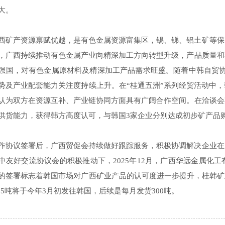
大。
西矿产资源禀赋优越，是有色金属资源富集区，锡、锑、铝土矿等保
，广西持续推动有色金属产业向精深加工方向转型升级，产品质量和
强国，对有色金属原材料及精深加工产品需求旺盛。随着中韩自贸协
势及产业配套能力关注度持续上升。在“桂通五洲”系列经贸活动中
认为双方在资源互补、产业链协同方面具有广阔合作空间。在洽谈会
供货能力，获得韩方高度认可，与韩国3家企业分别达成初步矿产品购
作协议签署后，广西贸促会持续做好跟踪服务，积极协调解决企业在
中友好交流协议会的积极推动下，2025年12月，广西华远金属化
的签署标志着韩国市场对广西矿业产品的认可度进一步提升，桂韩矿
4.5吨将于今年3月初发往韩国，后续是每月发货300吨。