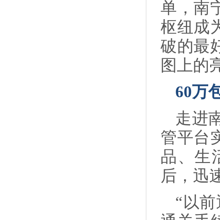
单，南
枢纽成
破的最
图上的
60万
走进
管平台
品、生
后，迅
“以