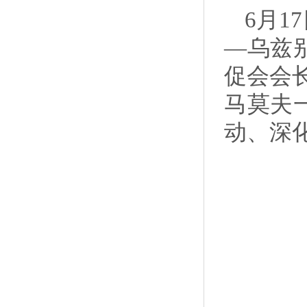
6月1
—乌兹
促会会
马莫夫
动、深