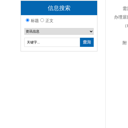
信息搜索
需
办理居
标题
正文
（h
附