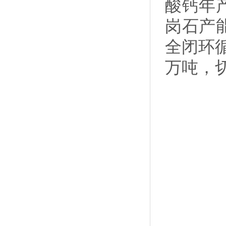
酸钙年产
岗石产
全闭环循
万吨，