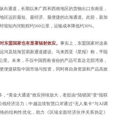
的纵向通道，长期以来广西和西南地区的货物出口东南亚，
地区运距最短、最经济、最便捷的出海通道。此前，新加
缩短内河航程约560公里，运输成本降低约30%。
，对东盟国家也有显著辐射效应。
事实上，东盟国家对这条
运河及陆海贸易新通道建设。马来西亚《星报》称，平陆
0公里。未来，不仅中国西南省份的产品可直达北部湾港，
更便捷获取中国市场与投资，同时将自身资源和产品高效
，“黄金大通道”效应持续放大，老挝由“陆锁国”变“陆联
沿线经济活力；中越边境智慧口岸通过“无人集卡”与AI调
网络的结构性优化，助力《区域全面经济伙伴关系协定》