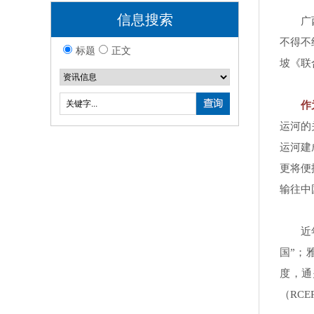
信息搜索
广
不得不
标题
正文
坡《联
作
运河的
运河建
更将便
输往中
近
国”；
度，通
（RC