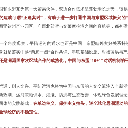
国和东盟互为第一大贸易伙伴，双边合作需求呈蓬勃增长之势，贸易
的建成可谓“正逢其时”，有助于进一步打通中国与东盟区域振兴的“
西亚钦州产业园区、广西北部湾与文莱摩拉港之间的直航等，都有望
一个角度观察，平陆运河的通水也正是中国—东盟睦邻友好关系持
身就是落实中越“两廊一圈”合作共识、串联基础设施、对接贸易与
还是澜湄国家次区域合作的成熟化，中国与东盟“10+1”对话机制
运通，则人文兴。平陆运河也将为中国与东盟的人文交流注入全新活
新热潮。运河兼顾供水、灌溉、防洪与生态改善，体现绿色发展理念
同体的实践基础：
在单边主义、保护主义抬头，逆全球化思潮涌动的
全球经济的不确定性。