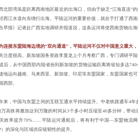
西北部湾虽是距离西南地区最近的出海口，但由于缺乏“江海直连”
经西江水道向东绕行出海。平陆运河的重要价值，就在于打通了西南
合早报》记者赴广西实地调研并报道说，这条运河将使西南货物出海时
为连接东盟陆海边境的“双向通道”，平陆运河不仅对中国意义重大
关注度很高。新加坡国务资政李显龙上个月考察广西，专门调研平陆
成后，从中国西部内陆省份到新加坡的货物运输距离将缩短多达74
捷地运向越南、马来西亚、新加坡、印尼等东盟国家，东盟国家也可
国西部。
年来，中国与东盟之间的互联互通水平持续提升。中老铁路通车4年多
雅万高铁将雅加达到万隆的时间从3个多小时压缩至40多分钟，带动
关效率提升70%……平陆运河通航后，将有利于中国—东盟物流
EP）的深化与区域供应链韧性的提升。