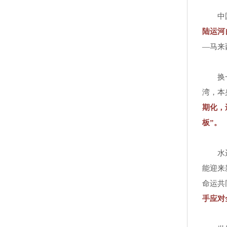
中
陆运河
—马来
换
湾，本
期化，
板”。
水
能迎来
命运共
手应对