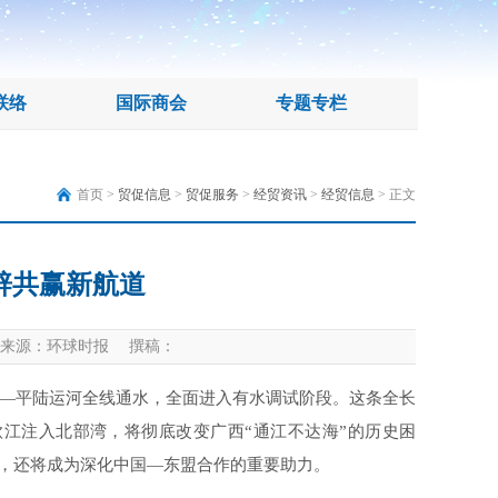
联络
国际商会
专题专栏
首页 >
贸促信息
>
贸促服务
>
经贸资讯
>
经贸信息
> 正文
辟共赢新航道
来源：环球时报 撰稿：
——平陆运河全线通水，全面进入有水调试阶段。这条全长
钦江注入北部湾，将彻底改变广西“通江不达海”的历史困
身，还将成为深化中国—东盟合作的重要助力。