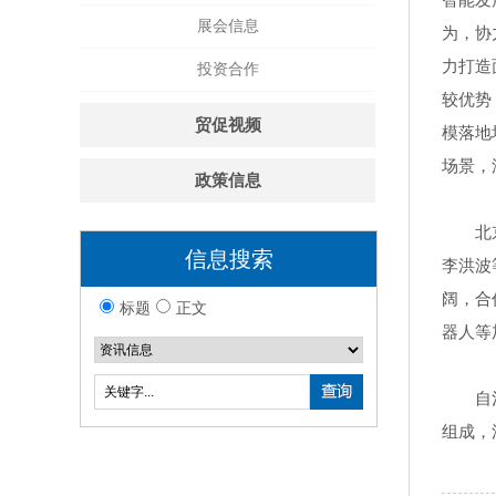
智能发
展会信息
为，协
力打造
投资合作
较优势
贸促视频
模落地
场景，
政策信息
北
信息搜索
李洪波
阔，合
标题
正文
器人等
自
组成，