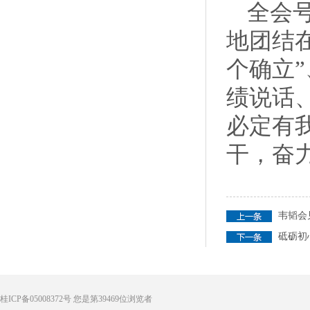
全会
地团结
个确立
绩说话
必定有
干，奋
韦韬会
砥砺初
桂ICP备05008372号
您是第
39469
位浏览者