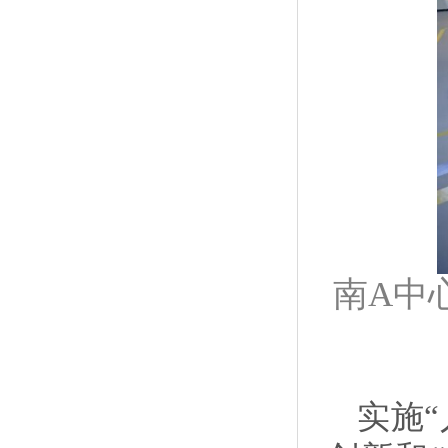
南A中
实施“