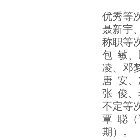
优秀等次
聂新宇
称职等
包 敏
凌、邓
唐 安
张 俊
不定等
覃 聪
期）。