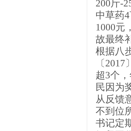
200斤
中草药4
1000
故最终
根据八
〔201
超3个，
民因为
从反馈
不到位
书记定