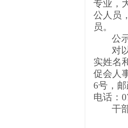
专业，大
公人员
员。
公示期从
对以上
实姓名和
促会人
6号，邮
电话：07
干部群