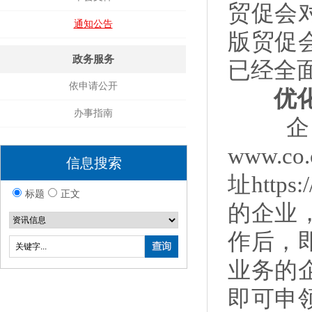
贸促会
通知公告
版贸促
政务服务
已经全
依申请公开
优化升
办事指南
企业
www.
信息搜索
址http
标题
正文
的企业
作后，
业务的
即可申