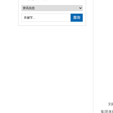
刘树义
集团来