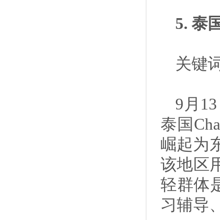
5. 
关键词
9月1
泰国Ch
崛起为东
该地区
轻群体
习辅导