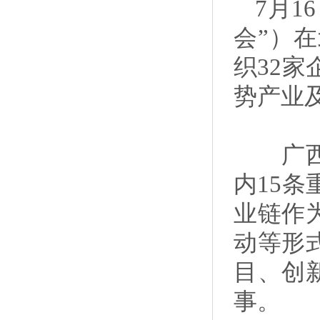
7月
会”）
织32
势产业
广西重
内15
业链作
动等形
目、创
事。