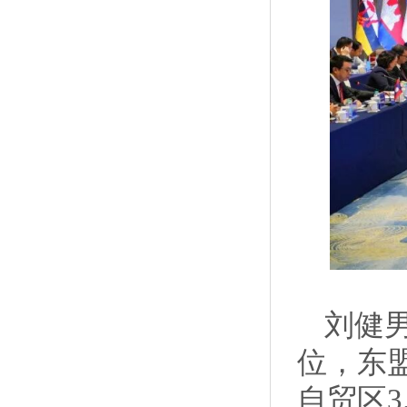
刘健
位‌，
自贸区