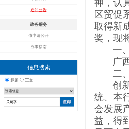
神，认
通知公告
区贸促
取得新
政务服务
奖，现
依申请公开
办事指南
一、
广西
信息搜索
二、
标题
正文
创新工
统、本
会发展
益，得