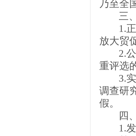
乃至全
三、
1.正
放大贸
2.公
重评选
3.实
调查研
假。
四、
1.发