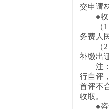
交申请
●收
（1）
务费人民
（2）
补缴出证
注：申
行自评
首评不
收取。
●咨询电