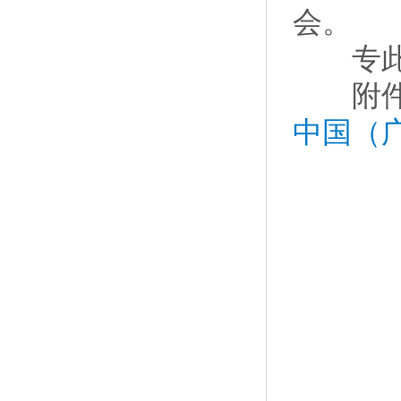
会。
专此致
附件
中国（
2.