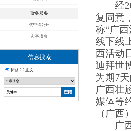
经20
政务服务
复同意
依申请公开
称“广西
办事指南
线下线
西活动
信息搜索
迪拜世
标题
正文
为期7
广西壮
媒体等
（广西
广西活