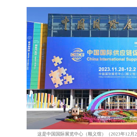
这是中国国际展览中心（顺义馆）（2023年12月