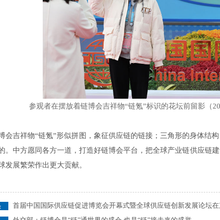
参观者在摆放着链博会吉祥物“链氪”标识的花坛前留影（202
吉祥物“链氪”形似拼图，象征供应链的链接；三角形的身体结构
的。中方愿同各方一道，打造好链博会平台，把全球产业链供应链建
球发展繁荣作出更大贡献。
首届中国国际供应链促进博览会开幕式暨全球供应链创新发展论坛在