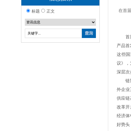
在首届
标题
正文
首届链
产品首
这些国
议》，
深层次
链博会
外企业
供应链
改革开
经济体
好势头