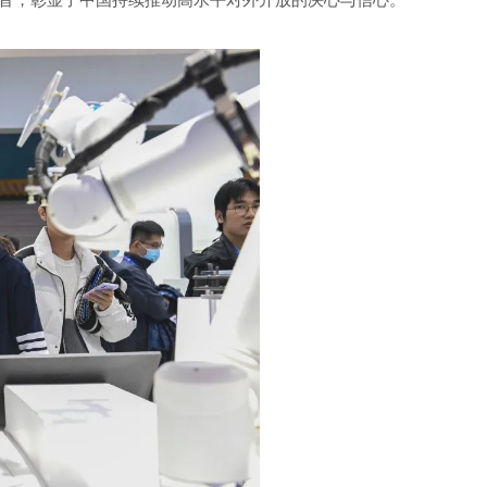
音，彰显了中国持续推动高水平对外开放的决心与信心。