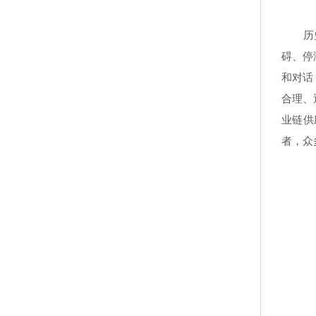
历史和
碍、停
和对话
合理、
业链供
者，众