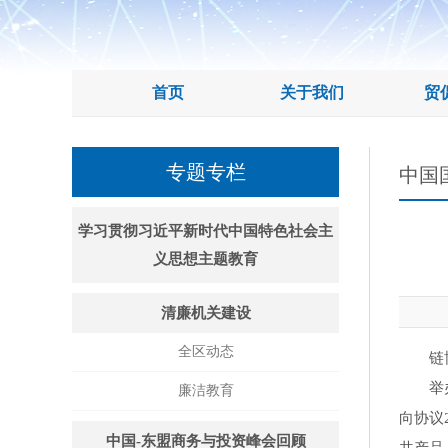
首页
关于我们
贸
专题专栏
中国
学习贯彻习近平新时代中国特色社会主
义思想主题教育
清廉机关建设
全区动态
链博会
举办3
廉洁教育
向协议
中国-东盟商务与投资峰会回顾