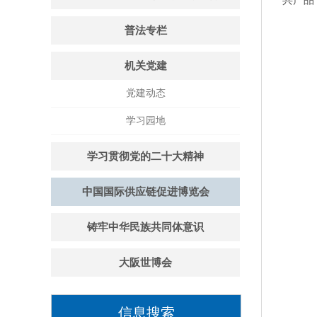
共产品
普法专栏
机关党建
党建动态
学习园地
学习贯彻党的二十大精神
中国国际供应链促进博览会
铸牢中华民族共同体意识
大阪世博会
信息搜索