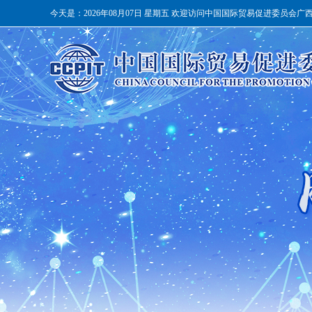
今天是：
2026年08月07日 星期五 欢迎访问中国国际贸易促进委员会广