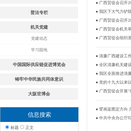
●
广西贸促会召开2
●
我区下大气力铲
普法专栏
●
广西贸促会召开2
机关党建
●
广西贸促会机关举
●
广西贸促会组织党
党建动态
学习园地
●
清廉广西建设工作
中国国际供应链促进博览会
●
全区清廉机关建
●
我区全面推进清
铸牢中华民族共同体意识
●
党的十九大以来
●
广西贸促会开展“
大阪世博会
●
擘画蓝图定方向 
信息搜索
●
中共中央办公厅
标题
正文