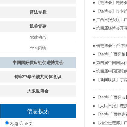
●
【链博会】链博会
●
【链博会】打卡
普法专栏
●
广西日报头版丨广
机关党建
●
第四届链博会开幕
党建动态
●
借链博会平台 东
学习园地
●
【链博·广西亮相
中国国际供应链促进博览会
●
第四届中国国际供
●
第四届中国国际
铸牢中华民族共同体意识
●
【新闻联播】丁
大阪世博会
●
【链博·广西亮点
●
【人民日报】链接
信息搜索
●
【链博·广西抢
●
【桂企进链博】
标题
正文