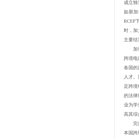
成立独
如新加
RCE
时，加
主要结
加强对
跨境电
各国的
人才。
足跨境
的法律
业为学
高其综
完善电
本国跨