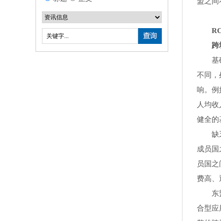
盟之间
RCE
跨境
基础设
不同，
响。例
人均收
健全的
缺乏统
成员国
员国之
费高、
东盟国
合型应