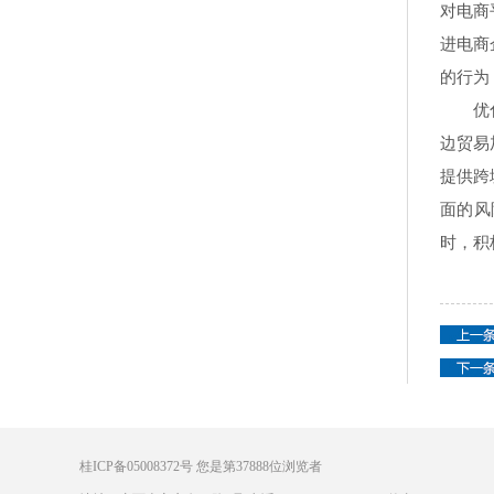
对电商
进电商
的行为
优化跨
边贸易
提供跨
面的风
时，积
桂ICP备05008372号
您是第
37888
位浏览者