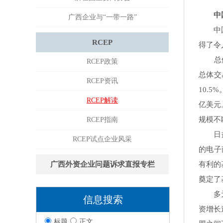
中国
广西企业与“一带一路”
中国与
RCEP
得了令
总体交
RCEP政策
总体交
RCEP资讯
10.
RCEP解读
亿美元
规模不
RCEP指南
日益紧
RCEP试点企业风采
的电子
广西外资企业问题诉求直报专栏
有利的
奠定了
多元化
信息搜索
资增长
标题
正文