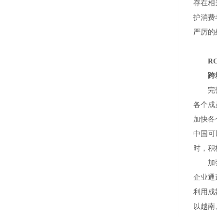
存在相
护消费
严厉的
RCE
跨境
完善东
各个成
加快各
中国可
时，积
加强跨
企业通
利用成
以越南