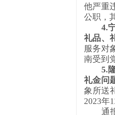
他严重违
公职，
4.
礼品、
服务对象
南受到
5.隆
礼金问
象所送
2023
通报指