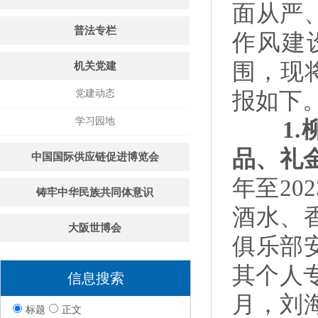
面从严
普法专栏
作风建
围，现
机关党建
党建动态
报如下
学习园地
1.
品、礼
中国国际供应链促进博览会
年至2
铸牢中华民族共同体意识
酒水、
大阪世博会
俱乐部
其个人专
信息搜索
月，刘
标题
正文