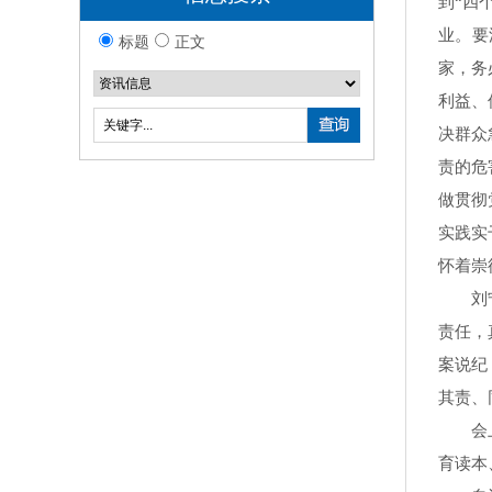
到“四
业。要
标题
正文
家，务
利益、
决群众
责的危
做贯彻
实践实
怀着崇
刘宁强
责任，
案说纪
其责、
会上，
育读本