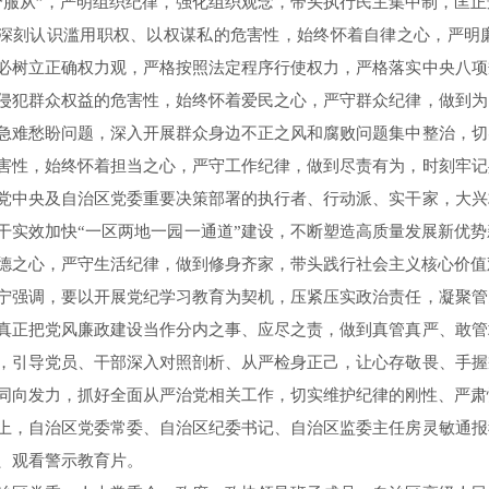
个服从”，严明组织纪律，强化组织观念，带头执行民主集中制，匡
深刻认识滥用职权、以权谋私的危害性，始终怀着自律之心，严明
必树立正确权力观，严格按照法定程序行使权力，严格落实中央八项
侵犯群众权益的危害性，始终怀着爱民之心，严守群众纪律，做到为
急难愁盼问题，深入开展群众身边不正之风和腐败问题集中整治，切
害性，始终怀着担当之心，严守工作纪律，做到尽责有为，时刻牢记
党中央及自治区党委重要决策部署的执行者、行动派、实干家，大兴
干实效加快“一区两地一园一通道”建设，不断塑造高质量发展新优
德之心，严守生活纪律，做到修身齐家，带头践行社会主义核心价值
调，要以开展党纪学习教育为契机，压紧压实政治责任，凝聚管
真正把党风廉政建设当作分内之事、应尽之责，做到真管真严、敢管
，引导党员、干部深入对照剖析、从严检身正己，让心存敬畏、手握
同向发力，抓好全面从严治党相关工作，切实维护纪律的刚性、严肃
自治区党委常委、自治区纪委书记、自治区监委主任房灵敏通报
、观看警示教育片。