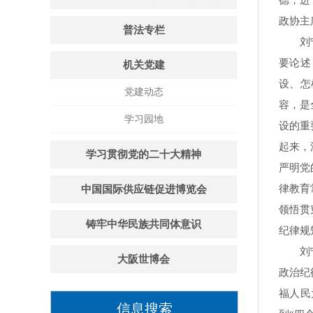
德，进
政协主
普法专栏
刘宁首
要论述
机关党建
设、怎
党建动态
容，是
学习园地
设的重
起来，
学习贯彻党的二十大精神
严明党
律教育
中国国际供应链促进博览会
领悟贯
铸牢中华民族共同体意识
纪律规
刘宁强
大阪世博会
政治纪
福人民
信息搜索