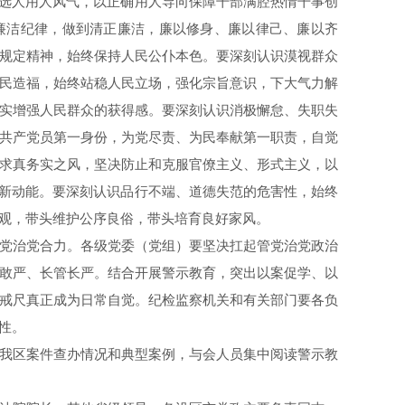
正选人用人风气，以正确用人导向保障干部满腔热情干事创
廉洁纪律，做到清正廉洁，廉以修身、廉以律己、廉以齐
规定精神，始终保持人民公仆本色。要深刻认识漠视群众
民造福，始终站稳人民立场，强化宗旨意识，下大气力解
实增强人民群众的获得感。要深刻认识消极懈怠、失职失
共产党员第一身份，为党尽责、为民奉献第一职责，自觉
求真务实之风，坚决防止和克服官僚主义、形式主义，以
势新动能。要深刻认识品行不端、道德失范的危害性，始终
观，带头维护公序良俗，带头培育良好家风。
党治党合力。各级党委（党组）要坚决扛起管党治党政治
敢严、长管长严。结合开展警示教育，突出以案促学、以
戒尺真正成为日常自觉。纪检监察机关和有关部门要各负
性。
我区案件查办情况和典型案例，与会人员集中阅读警示教