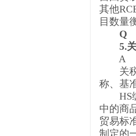
其他R
目数量
Q
5.关
A
关税减
称、基
HS编
中的商
贸易标
制定的