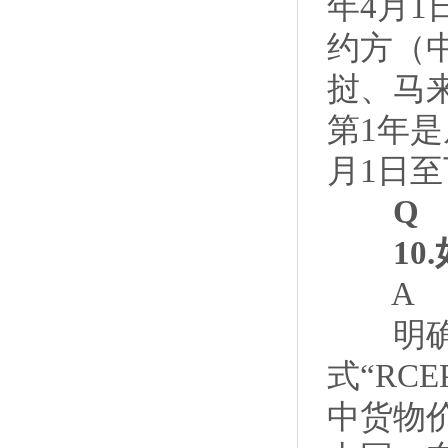
年4月1
约方（
挝、马
第1年是
月1日至
Q
10.
A
明确了
式“RC
中货物