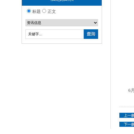
标题
正文
6