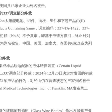
美国共13家企业为列名被告。
的337调查部分终裁
n太阳能电池、组件、面板、组件和下游产品(I)(II)
nd Products Containing Same，调查编码：337-TA-1422、337-
作出的初裁（No.8）不予复审，即基于申请方撤回，终止对列
r PV Ltd补充为列名被告。中国、美国、加拿大、泰国共6家企业为列
分终裁
瓶适配器的液体转换装置（Certain Liquid
7-TA-1362）作出337调查部分终裁：2024年12月20日决定对发回的初裁
,295第1项申诉的行为，对经由仍在调查状态的三家列名被告
Technologies, Inc., of Franklin, MA发布禁止
萄酒瓶（Glass Wine Bottles）作出反倾销产业