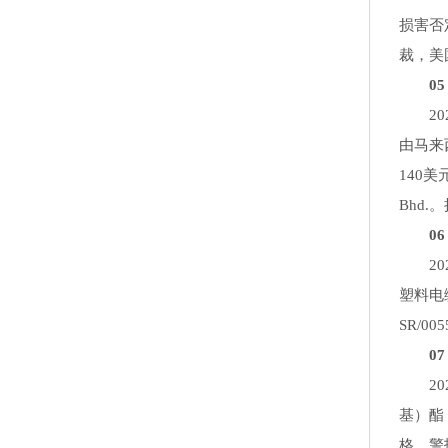
损害否
裁，美
05 
202
由马来
140美元
Bhd.
06 
202
塑料电
SR/005
07 
202
基）酯
格。警报