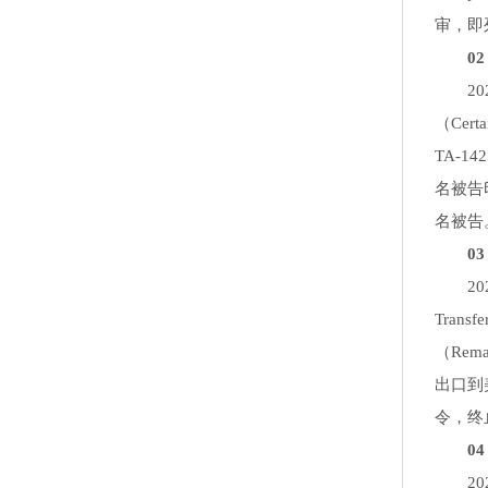
审，即
02 
202
（Certa
TA-
名被告印
名被告
03 
202
Trans
（Re
出口到美国
令，终
04 
202