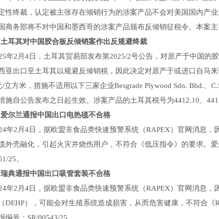
定性终裁，认定被主张存在倾销行为的涉案产品不会对美国国内产业
国商务部将不对中国和墨西哥的涉案产品颁布反倾销征税令。本案主要涉及
土耳其对中国胶合板反倾销案作出反规避终裁
5年2月4日，土耳其贸易部发布第2025/2号公告，对原产于中国
西亚出口至土耳其以规避反倾销税，因此决定对原产于或进口自马来西亚
/立方米，措施不适用以下三家企业Besgrade Plywood Sdn. Bhd.、C.S.T. Plyw
。措施自公告发布之日起生效。涉案产品的土耳其税号为4412.10、4412.31、4
爱尔兰通报中国出口电热毯不合格
4年2月4日，据欧盟非食品类快速预警系统（RAPEX）官网消息
缆外壳融化，引起火灾并烧伤用户，不符合《低压指令》的要求。爱
51/25。
瑞典通报中国出口吸管套装不合格
4年2月4日，据欧盟非食品类快速预警系统（RAPEX）官网消息，
（DEHP），可能会对生殖系统造成损害，从而危害健康，不符合《
编号：SR/00543/25。