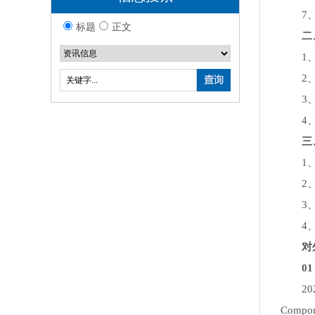
7、
标题
正文
二、
1、印
2、
3、
4、刚
三、
1、
2、全
3、机
4、英
对外
01 
2025
Comp