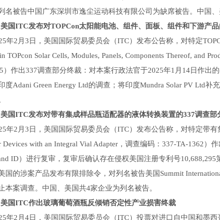
列名被告中国广东深圳市逸尘运动科技有限公司为缺席被告。中国、
美国ITC发布对TOPCon太阳能电池、组件、面板、组件和下游产品
5年2月3日，美国国际贸易委员会（ITC）发布公告称，对特定TOPCo
in TOPcon Solar Cells, Modules, Panels, Components Thereof, a
1425）作出337调查部分终裁：对本案行政法官于2025年1月14日
度Adani Green Energy Ltd的调查；将印度Mundra Sola
。
美国ITC发布对带有集成样品瓶适配器的液体转换装置的337调查部
5年2月3日，美国国际贸易委员会（ITC）发布公告称，对特定带有集成样品
fer Devices with an Integral Vial Adapter，调查编码：33
mand ID）进行复审，复审后确认存在侵权美国注册专利号10,688
的涉案产品发布有限排除令，对列名被告美国Summit International Medical 
止本案调查。中国、美国共4家企业为列名被告。
美国ITC作出玻璃葡萄酒瓶反倾销否定性产业损害终裁
5年2月4日，美国国际贸易委员会（ITC）投票对进口自中国和墨西哥的玻璃葡