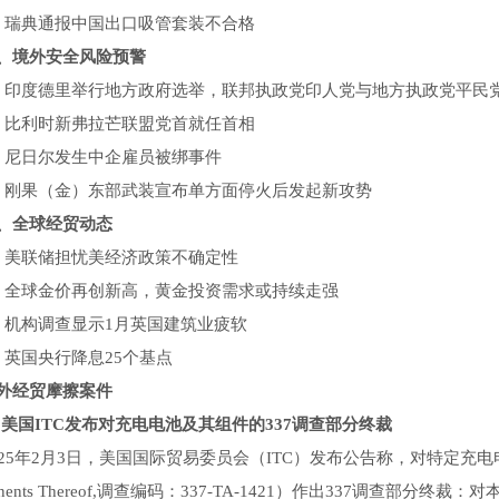
瑞典通报中国出口吸管套装不合格
境外安全风险预警
度德里举行地方政府选举，联邦执政党印人党与地方执政党平民
比利时新弗拉芒联盟党首就任首相
尼日尔发生中企雇员被绑事件
果（金）东部武装宣布单方面停火后发起新攻势
全球经贸动态
美联储担忧美经济政策不确定性
球金价再创新高，黄金投资需求或持续走强
构调查显示1月英国建筑业疲软
国央行降息25个基点
经贸摩擦案件
美国ITC发布对充电电池及其组件的337调查部分终裁
年2月3日，美国国际贸易委员会（ITC）发布公告称，对特定充电电池及其组件（Cert
onents Thereof,调查编码：337-TA-1421）作出337调查部分