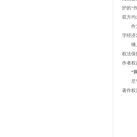
护的“
双方均
作为全
字经济
继上述
权法保
作者权
“同
尽管两
著作权