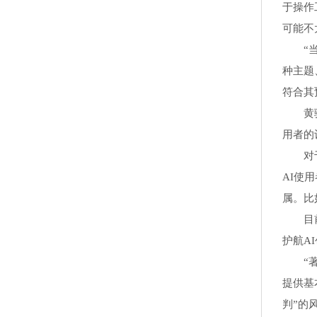
于操作
可能不
“当前
种主题
符合其
黄骥认
用者的
对于著
AI使
属。比
目前，
护航A
“著作
提供基
判”的