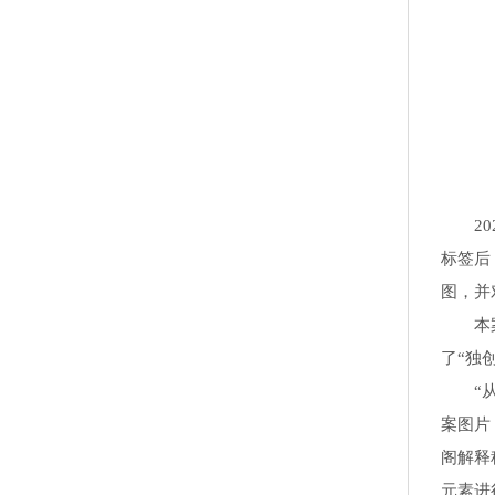
202
标签后
图，并
本案主
了“独
“从涉
案图片
阁解释
元素进