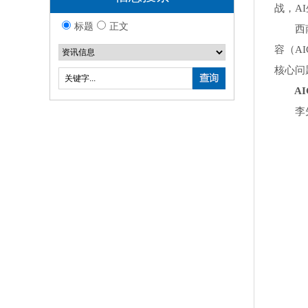
战，A
标题
正文
西南政
容（A
核心问
AIG
李先生