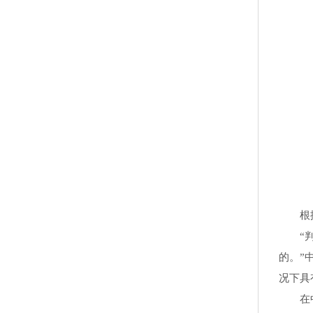
根据著
“判断
的。”
况下具
在中国