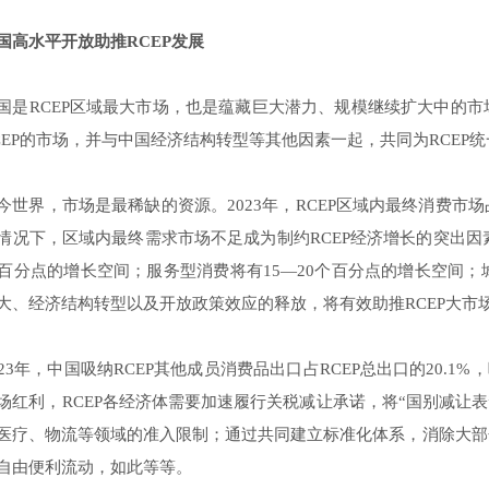
国高水平开放助推RCEP发展
国是RCEP区域最大市场，也是蕴藏巨大潜力、规模继续扩大中的
CEP的市场，并与中国经济结构转型等其他因素一起，共同为RCEP
今世界，市场是最稀缺的资源。2023年，RCEP区域内最终消费市场
情况下，区域内最终需求市场不足成为制约RCEP经济增长的突出因
个百分点的增长空间；服务型消费将有15—20个百分点的增长空间
大、经济结构转型以及开放政策效应的释放，将有效助推RCEP大市
023年，中国吸纳RCEP其他成员消费品出口占RCEP总出口的20.1
场红利，RCEP各经济体需要加速履行关税减让承诺，将“国别减让表
医疗、物流等领域的准入限制；通过共同建立标准化体系，消除大部
自由便利流动，如此等等。