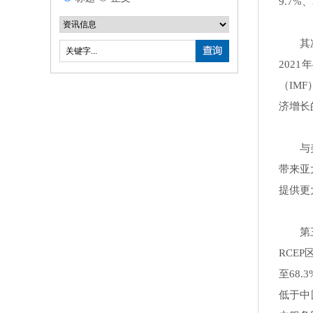
9.7
其
202
（IMF
济增长
与
带来亚
提供更
第
RCE
至68
低于中