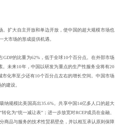
市场。扩大自主开放和单边开放，使中国的超大规模市场也
统一大市场的形成提供机遇。
占GDP的比重为62%，低于全球10个百分点。在外部市场
素。未来10年，中国以研发为重点的生产性服务业将有20
；城市化率至少还有10个百分点左右的增长空间。中国市场
场的建设。
%，吸纳规模比美国高出35.6%。共享中国14亿多人口的超大
”转化为“统一减让表”；进一步放宽对RCEP成员在金融、
分商品与服务的技术性贸易壁垒，并以相互承认原则保障