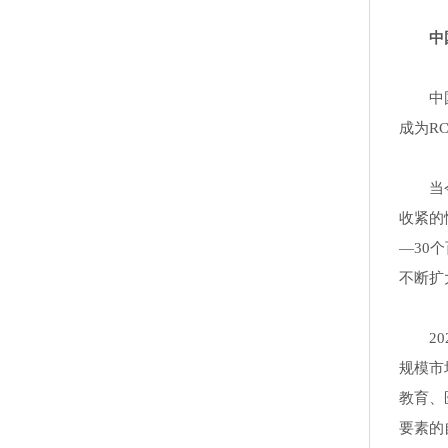
中
中
成为R
当
收紧的
—30
不断扩
2
规模市
教育、
要素的