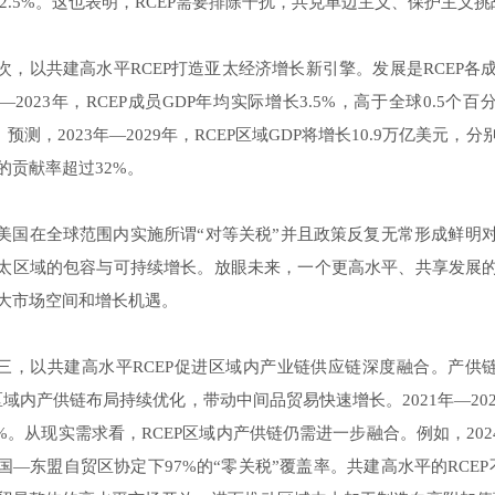
%、2.5%。这也表明，RCEP需要排除干扰，共克单边主义、保护主
次，以共建高水平RCEP打造亚太经济增长新引擎。发展是RCEP各
1年—2023年，RCEP成员GDP年均实际增长3.5%，高于全球0.
）预测，2023年—2029年，RCEP区域GDP将增长10.9万亿美元，
的贡献率超过32%。
美国在全球范围内实施所谓“对等关税”并且政策反复无常形成鲜明对
太区域的包容与可持续增长。放眼未来，一个更高水平、共享发展的
大市场空间和增长机遇。
三，以共建高水平RCEP促进区域内产业链供应链深度融合。产供
P区域内产供链布局持续优化，带动中间品贸易快速增长。2021年—202
.3%。从现实需求看，RCEP区域内产供链仍需进一步融合。例如，202
国—东盟自贸区协定下97%的“零关税”覆盖率。共建高水平的RCE