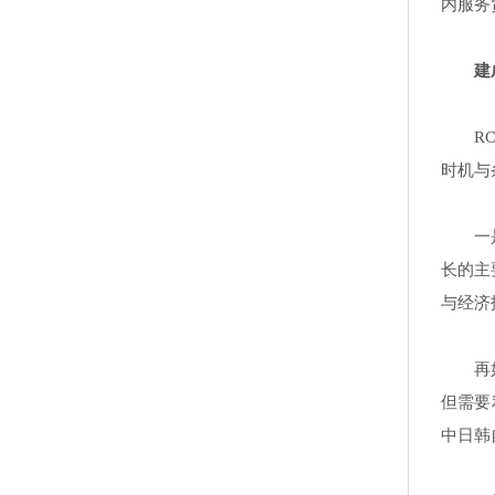
内服务
建
R
时机与
一
长的主
与经济
再
但需要
中日韩