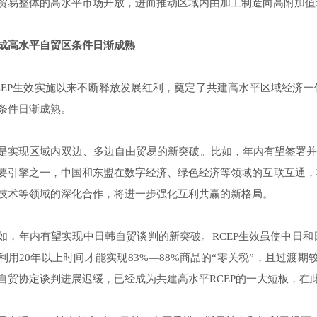
贸易整体的高水平市场开放，进而推动区域内由加工制造向高附加值环
成高水平自贸区条件日渐成熟
CEP生效实施以来不断释放发展红利，奠定了共建高水平区域经济一
条件日渐成熟。
是实现区域内双边、多边自由贸易的新突破。比如，年内有望签署并实
要引擎之一，中国和东盟在数字经济、绿色经济等领域的互联互通，
技术等领域的深化合作，将进一步强化互利共赢的新格局。
如，年内有望实现中日韩自贸谈判的新突破。RCEP生效虽使中日
利用20年以上时间才能实现83%—88%商品的“零关税”，且过渡期
自贸协定谈判进展迟缓，已经成为共建高水平RCEP的一大短板，在