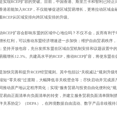
是实现RCEP扩容的突破。目前，中国香港、斯里兰卡和智利已经正式
香港若能加入RCEP，不仅能够促进区域贸易增长，更将拉动区域金
着RCEP从区域安排向跨区域安排的升级。
动RCEP扩容会影响东盟的区域中心地位吗？不仅不会，反而有利
增长红利，可以推动东盟经济增速进一步加快；维护自由贸易秩序，
；坚持开放包容，充分发挥东盟在区域自贸机制安排和议题设置中的作用
易额增长12.3%。共建高水平的RCEP，推动RCEP扩容，将使东
是加快完善和提升RCEP经贸规则。其中包括以“关税减让”规则升级
缩短“零关税”过渡期，大幅降低非关税壁垒等；尽快启动并完成原产
同推动原产地认定程序简化；实现“服务贸易与投资自由化便利化”
贸易由正面清单向负面清单的转变，并建立服务贸易负面清单限制措
伴关系协定》（DEPA），在跨境数据自由流动、数字产品非歧视