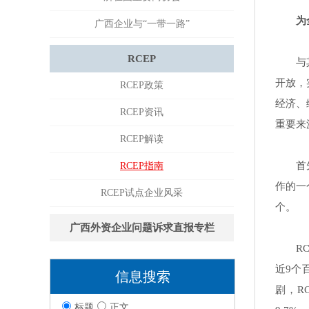
为
广西企业与“一带一路”
RCEP
与
开放，
RCEP政策
经济、
RCEP资讯
重要来
RCEP解读
首
RCEP指南
作的一
RCEP试点企业风采
个。
广西外资企业问题诉求直报专栏
R
近9个
信息搜索
剧，R
标题
正文