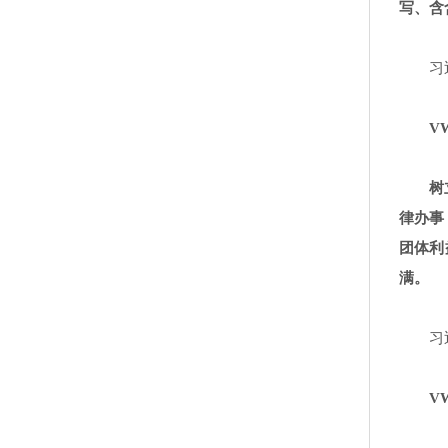
写、含
习
VW
树
律办事
团体利
满。
习
VW