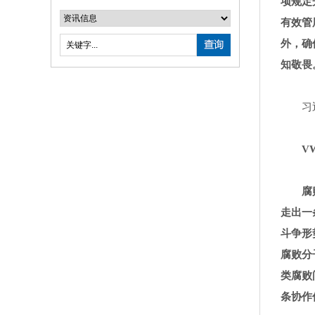
项规定
有效管
外，确
知敬畏
习
VW
腐
走出一
斗争形
腐败分
类腐败
条协作