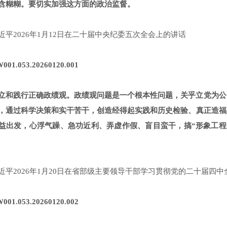
含糊糊。要切实加强这方面的政治监督。
近平2026年1月12日在二十届中央纪委五次全会上的讲话
001.053.20260120.001
立和践行正确政绩观。政绩观问题是一个根本性问题，关乎立党为公
，通过科学决策和实干苦干，创造经得起实践和历史检验、真正造福
益出发，心浮气躁、急功近利、弄虚作假、盲目蛮干，搞“形象工程
近平2026年1月20日在省部级主要领导干部学习贯彻党的二十届四
001.053.20260120.002