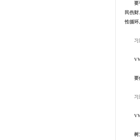
要
民伤财
性循环
习
VW
要
习
VW
树