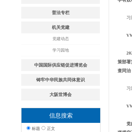
学有效
普法专栏
习
机关党建
VW
党建动态
学习园地
2
策部署
中国国际供应链促进博览会
查同治
铸牢中华民族共同体意识
习
大阪世博会
VW
信息搜索
党
标题
正文