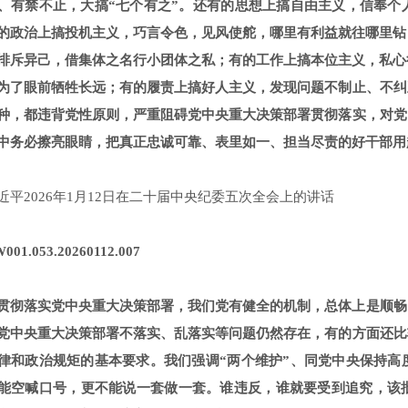
、有禁不止，大搞“七个有之”。还有的思想上搞自由主义，信奉个
的政治上搞投机主义，巧言令色，见风使舵，哪里有利益就往哪里钻
排斥异己，借集体之名行小团体之私；有的工作上搞本位主义，私心
为了眼前牺牲长远；有的履责上搞好人主义，发现问题不制止、不纠
种，都违背党性原则，严重阻碍党中央重大决策部署贯彻落实，对党
中务必擦亮眼睛，把真正忠诚可靠、表里如一、担当尽责的好干部用
近平2026年1月12日在二十届中央纪委五次全会上的讲话
001.053.20260112.007
贯彻落实党中央重大决策部署，我们党有健全的机制，总体上是顺畅
党中央重大决策部署不落实、乱落实等问题仍然存在，有的方面还比
律和政治规矩的基本要求。我们强调“两个维护”、同党中央保持高
能空喊口号，更不能说一套做一套。谁违反，谁就要受到追究，该