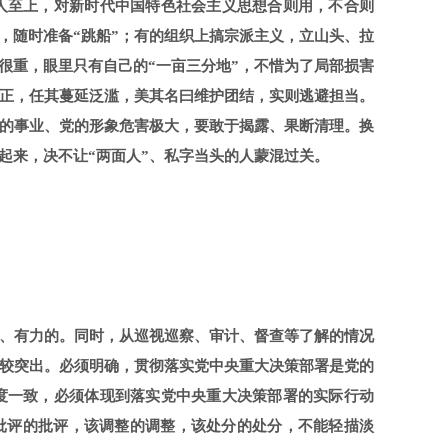
人至上，对新时代中国特色社会主义思想合则用，不合则
，随时准备“跳船”；有的组织上搞宗派主义，立山头、拉
很重，眼里只有自己的“一亩三分地”，不惜为了局部损害
正，任其蔓延泛滥，美其名曰维护团结，实则逃避担当。
的事业、党的形象危害极大，要敢于揭露、果断清理。换
起来，决不让“两面人”、私字当头的人蒙混过关。
、有力的。同时，从巡视巡察、审计、督查等了解的情况
较突出。必须明确，贯彻落实党中央重大决策部署是党的
度一致，必须体现到落实党中央重大决策部署的实际行动
批评的批评，该调整的调整，该处分的处分，不能轻描淡