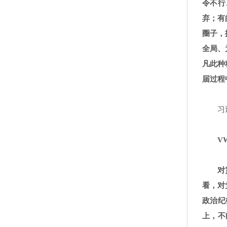
令不行
弃；有
圈子，
全局、
凡此种
届过程
习
VW
对
看，对
政治纪
上，不