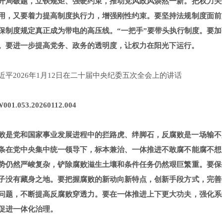
开局破题，立铁规矩、强硬约束，推动党风政风焕然一新。把权力关
用，又要着力提高制度执行力，增强刚性约束。要坚持法规制度面前
保制度规定真正成为带电的高压线。“一把手”要带头执行制度。要
。要进一步提高党务、政务的透明度，让权力在阳光下运行。
近平2026年1月12日在二十届中央纪委五次全会上的讲话
001.053.20260112.004
败是党和国家事业发展进程中的拦路虎、绊脚石，反腐败是一场输不
条在党中央集中统一领导下，标本兼治、一体推进不敢腐不能腐不想
势仍然严峻复杂，铲除腐败滋生土壤和条件任务仍然艰巨繁重。要保
子没有藏身之地。要把握腐败的新动向新特点，创新手段方式，完善
问题，不断提高反腐败穿透力。要在一体推进上下更大功夫，强化系
促进一体化治理。