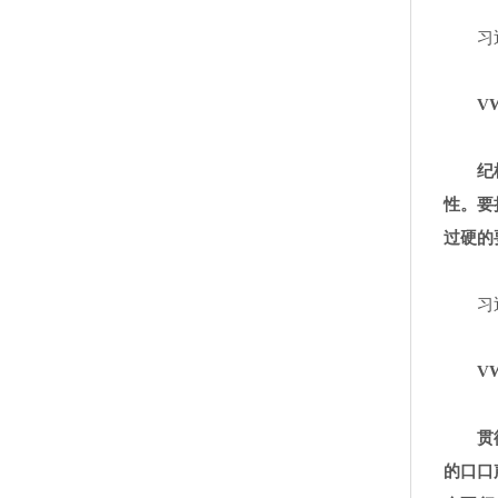
习
VW
纪
性。要
过硬的
习
VW
贯
的口口