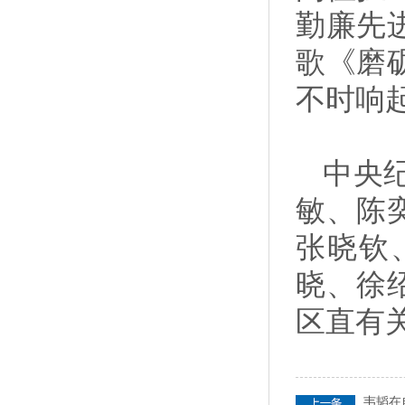
勤廉先
歌《磨
不时响
中央
敏、陈
张晓钦
晓、徐
区直有
韦韬在