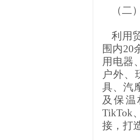
（二
利用
围内2
用电器
户外、
具、汽
及保温材
TikT
接，打