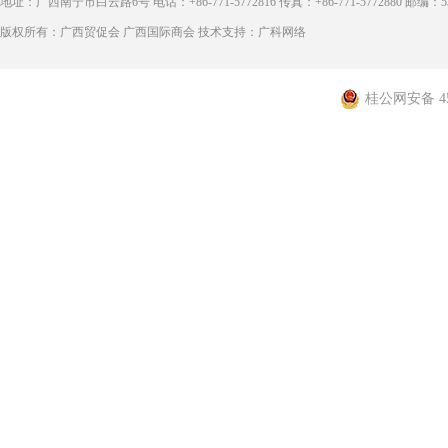
地址：广西南宁市白云路6号 电话：+86-771-5772816 传真：+86-771-5772880 邮编：53
版权所有：广西贸促会 广西国际商会 技术支持：广科网络
桂公网安备 450