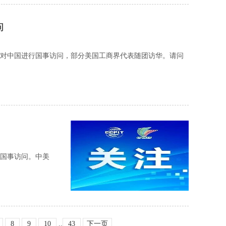
问
日对中国进行国事访问，部分美国工商界代表随团访华。请问
行国事访问。中美
8
9
10
..
43
下一页