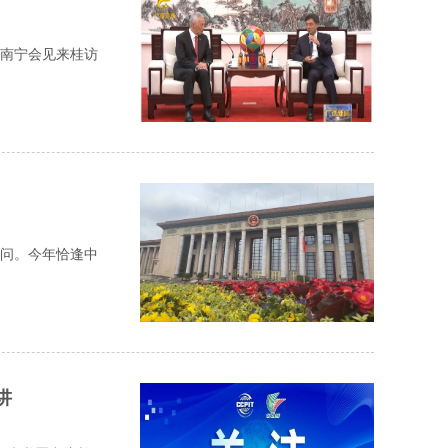
南宁会见来桂访
访问。今年恰逢中
讲